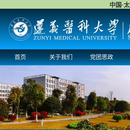
中国·
首页
关于我们
党团思政