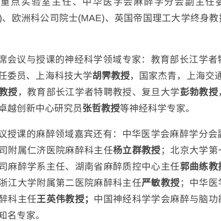
部重点实验室主任、中华医学会麻醉学分会副主任
CA)、欧洲科公司院士(MAE)、英国帝国理工大学终
席会议与授课的神经科学领域专家：教育部长江学者
任委员、上海科技大学
胡霁教授
，国家杰青，上海交
教授
，教育部长江学者特聘教授、复旦大学
彭勃教授
卓越创新中心研究员
张哲教授
等神经科学专家。
议授课的麻醉领域嘉宾还有：中华医学会麻醉学分会
司附属仁济医院麻醉科主任
杨立群教授
；北京大学第
司麻醉学系主任、湖南省麻醉质控中心主任
郭曲练教
浙江大学附属第二医院麻醉科主任
严敏教授
；中华医
醉科主任
王英伟教授；
中国神经科学学会麻醉与脑功
知名专家。