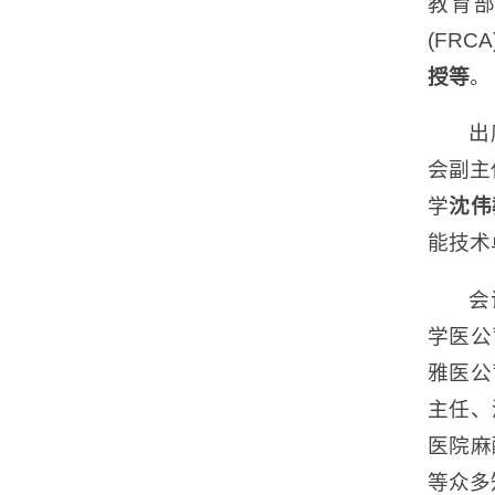
教育
(FR
授等
。
出
会副主
学
沈伟
能技术
会
学医公
雅医公
主任、
医院麻
等众多