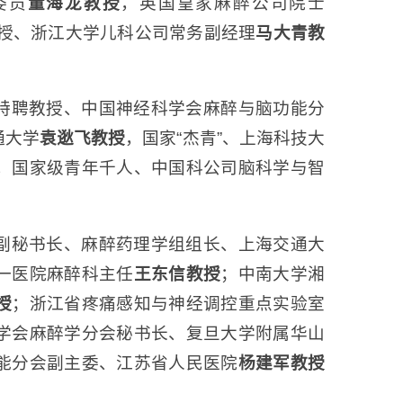
委员
董海龙教授
，英国皇家麻醉公司院士
身教授、浙江大学儿科公司常务副经理
马大青教
特聘教授、中国神经科学会麻醉与脑功能分
通大学
袁逖飞教授
，国家“杰青”、上海科技大
，国家级青年千人、中国科公司脑科学与智
副秘书长、麻醉药理学组组长、上海交通大
一医院麻醉科主任
王东信教授
；中南大学湘
授
；浙江省疼痛感知与神经调控重点实验室
学会麻醉学分会秘书长、复旦大学附属华山
能分会副主委、江苏省人民医院
杨建军教授