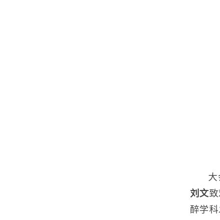
大
刘文
致
醉学科