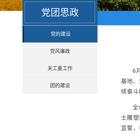
党团思政
党的建设
党风廉政
关工委工作
6
基地、
团的建设
续奋斗
全
士雕塑
宣誓，